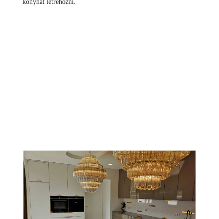
konyhát létrehozni.