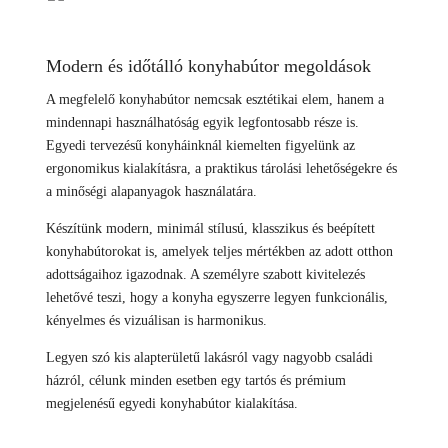
Modern és időtálló konyhabútor megoldások
A megfelelő konyhabútor nemcsak esztétikai elem, hanem a
mindennapi használhatóság egyik legfontosabb része is.
Egyedi tervezésű konyháinknál kiemelten figyelünk az
ergonomikus kialakításra, a praktikus tárolási lehetőségekre és
a minőségi alapanyagok használatára.
Készítünk modern, minimál stílusú, klasszikus és beépített
konyhabútorokat is, amelyek teljes mértékben az adott otthon
adottságaihoz igazodnak. A személyre szabott kivitelezés
lehetővé teszi, hogy a konyha egyszerre legyen funkcionális,
kényelmes és vizuálisan is harmonikus.
Legyen szó kis alapterületű lakásról vagy nagyobb családi
házról, célunk minden esetben egy tartós és prémium
megjelenésű egyedi konyhabútor kialakítása.