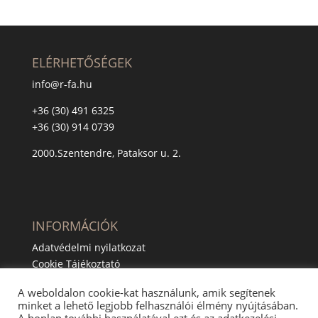
ELÉRHETŐSÉGEK
info@r-fa.hu
+36 (30) 491 6325
+36 (30) 914 0739
2000.Szentendre, Pataksor u. 2.
INFORMÁCIÓK
Adatvédelmi nyilatkozat
Cookie Tájékoztató
A weboldalon cookie-kat használunk, amik segítenek
minket a lehető legjobb felhasználói élmény nyújtásában.