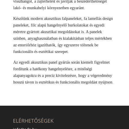
visszhangot, a zajterhelést és javítják a beszédérthetőséget
lakó- és munkahelyi környezetben egyaránt.
Készítünk modern akusztikus falpaneleket, fa lamellás design
paneleket, filc alapú hangelnyelő burkolatokat és egyedi
méretre gyártott akusztikai megoldásokat is. A panelek
színben, anyaghasználatban és kialakításban teljes mértékben
az enteriőrhöz igazíthatók, így egyszerre töltenek be
funkcionális és esztétikai szerepet.
Az egyedi akusztikus panel gyártás során kiemelt figyelmet
fordítunk a hatékony hangelnyelésre, a minőségi
alapanyagokra és a precíz kivitelezésre, hogy a végeredmény
hosszú távon is esztétikus és funkcionális megoldást nyújtson.
ELÉRHETŐSÉGEK